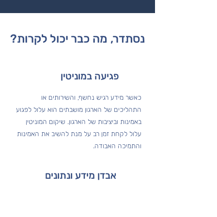
נסתדר, מה כבר יכול לקרות?
פגיעה במוניטין
כאשר מידע רגיש נחשף, והשירותים או
התהליכים של הארגון מושבתים הוא עלול לפגוע
באמינות וביציבות של הארגון. שיקום המוניטין
עלול לקחת זמן רב על מנת להשיב את האמינות
והתמיכה האבודה.
אבדן מידע ונתונים
כגון מידע עסקי, פיננסי, נתונים אישיים של
לקוחות או עובדים של הארגון. מצב כזה עלול