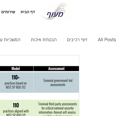
דף הבית
שירותים
All Posts
זיוף רכיבים
הבטחת איכות
המשכיות ע
סייבר
רמות ההסמכה ב-CMMC
רמות ההסמכה השונות הן הרמות המגדירות
הארגון לענות בהתאם לסוג הידע שהוא נדר
התקן היו 5...