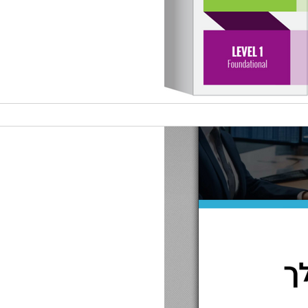
C
רגע לפני שאתם רצים להתקשר ליועץ או להפיל את ההנחיות על הCISO.
ברת חינמית וניתנת להפצה.