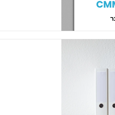
ות הארגון,
Cybersecurity Mat
השם Cybersecurity Maturity Model Certification (או בקיצור: CMMC)
ון המתכוון לעבוד עם משרד