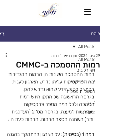
פוסט
All Posts
29 בינו׳ 2024
זמן קריאה 1 דקות
All Posts
רמות ההסמכה ב-CMMC
זיוף רכיבים
רמות ההסמכה השונות הן הרמות המגדירות 
הבטחת איכות
מה הפרקטיקות עליהן נדרש הארגון לענות 
בהתאם לסוג הידע שהוא נדרש להגן.
המשכיות עסקית
בגרסה הראשונה של התקן היו 5 רמות 
סייבר
הסמכה ולכל רמה מספר פרקטיקות 
שנדרשות למענה. בגרסה מס' 2 (העדכנית 
CMMC
יותר) השתנה מספר הרמות. הרמות כעת הן:
רמה 1 (בסיסית):
 על הארגון להתמקד בהגנה 