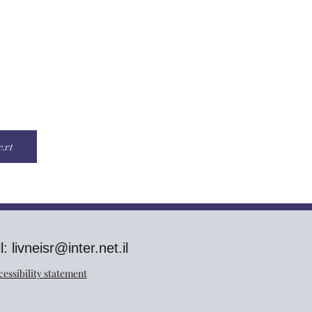
ext
l:
livneisr@inter.net.il
cessibility statement