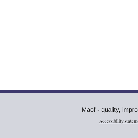
Ma
of - quality, im
Accessibility statem